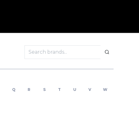
CONOSCIMENTI
BLOG & NEWS
CONTATTI
Q
R
S
T
U
V
W
X
Y