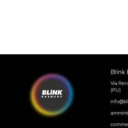
Blink
Via Rena
(PU)
info@bl
amminis
commer