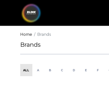
Home
Brands
Brands
ALL
A
B
C
D
E
F