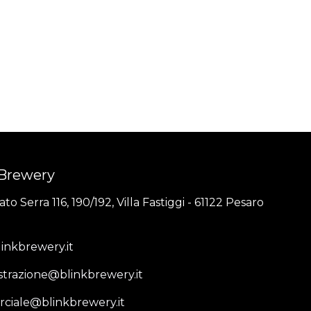
 Brewery
to Serra 116, 190/192, Villa Fastiggi - 61122 Pesaro
inkbrewery.it
trazione@blinkbrewery.it
ciale@blinkbrewery.it